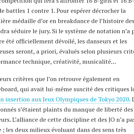
ompétition qui fera s'affronter 16 B-girls et 16 B
de battles 1 contre 1. Pour espérer décrocher la
ère médaille d’or en breakdance de l’histoire des
udra séduire le jury. Si le système de notation n’a 
e été officiellement dévoilé, les danseurs et les
uses seront, a priori, évalués selon plusieurs crit
ormance technique, créativité, musicalité…
eurs critères que l’on retrouve également en
board, qui avait lui-même suscité des critiques l
n insertion aux Jeux Olympiques de Tokyo 2020.
L
ionnés s’étaient plaints du manque de liberté des
urs. L’alliance de cette discipline et des JO n’a pa
e ; les deux milieux évoluant dans des sens très