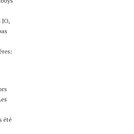
-boys
 JO,
pas
ères:
ors
es
s été