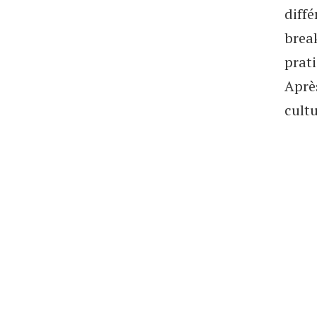
diffé
brea
prati
Après
cultu