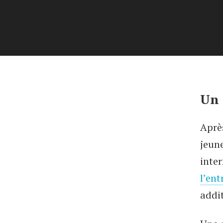
Un 
Aprè
jeune
inte
l’ent
addit