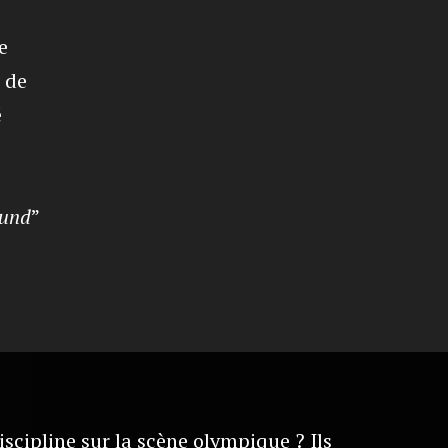
e
 de
é
ound
”
iscipline sur la scène olympique ? Ils