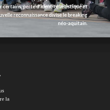
Sara Jardinier & Justine Roy
 certains, perte d’identité artistique et
uvelle reconnaissance divise le breaking
néo-aquitain.
,
us
re la