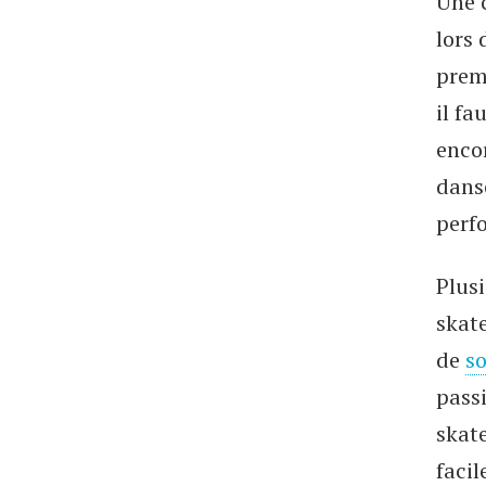
Une c
lors 
premi
il fa
encor
danse
perf
Plusi
skate
de
so
pass
skate
facil