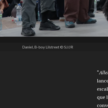
Daniel, B-boy Lilstreet © SJ/JR
“
Alle
lance
escal
que l
conve