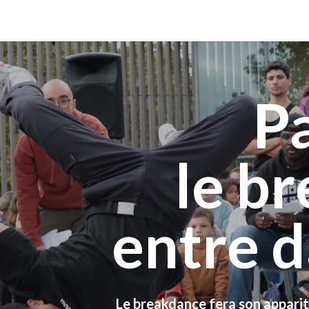
Pa
le b
entre d
Le breakdance fera son appari