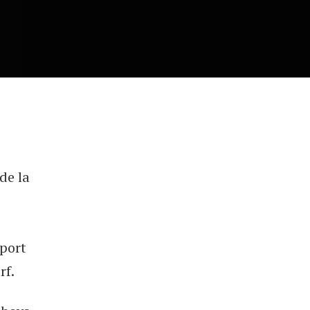
de la
port
rf.