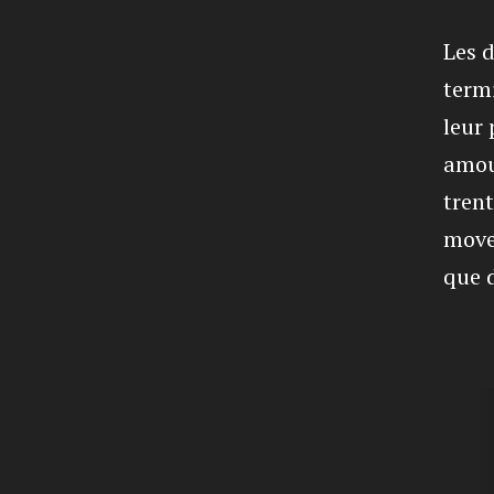
Les 
term
leur 
amou
tren
moves
que d